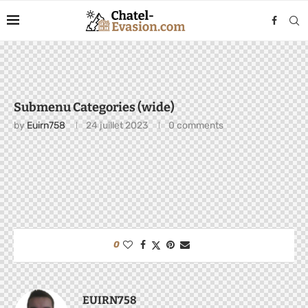
Submenu Categories (wide)
by
Euirn758
24 juillet 2023
0 comments
0
EUIRN758