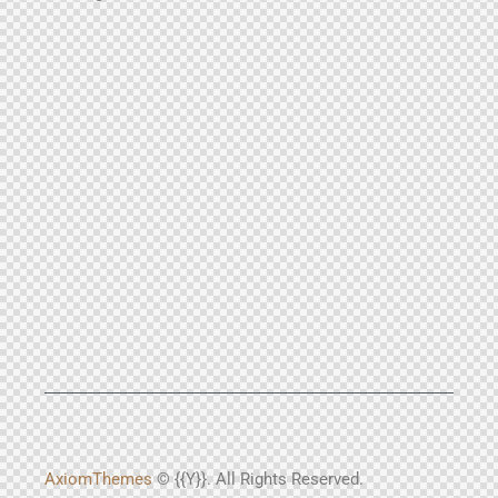
AxiomThemes
© {{Y}}. All Rights Reserved.